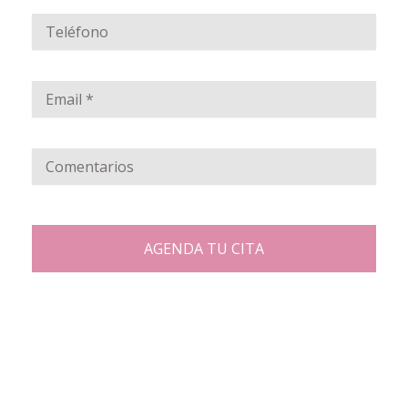
Juan de Dios Robledo #680a
Colonia Huerta Baeza
C.P. 44730