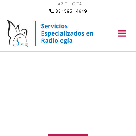
Ir
HAZ TU CITA
al
33 1595 · 4649
contenido
PROMOCIÓN
Resonancia Magnética*
$2,500